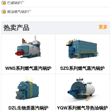
巴威锅炉厂
燃油燃气锅炉厂
热卖产品
更多
WNS系列燃气蒸汽锅炉
SZS系列燃气蒸汽锅炉
DZL生物质蒸汽锅炉
YQW系列燃气导热油锅炉