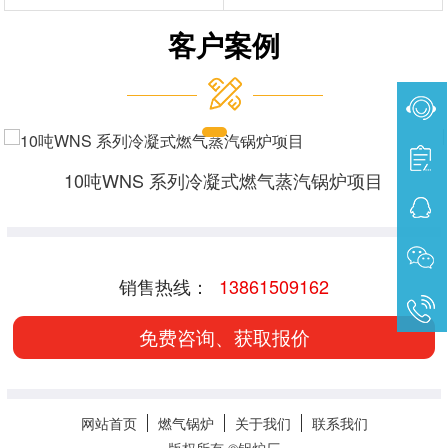
客户案例
10吨WNS 系列冷凝式燃气蒸汽锅炉项目
销售热线：
13861509162
免费咨询、获取报价
网站首页
燃气锅炉
关于我们
联系我们