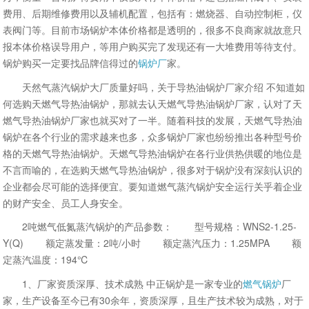
费用、后期维修费用以及辅机配置，包括有：燃烧器、自动控制柜，仪
表阀门等。目前市场锅炉本体价格都是透明的，很多不良商家就故意只
报本体价格误导用户，等用户购买完了发现还有一大堆费用等待支付。
锅炉购买一定要找品牌信得过的
锅炉厂
家。
天然气蒸汽锅炉大厂质量好吗，关于导热油锅炉厂家介绍 不知道如
何选购天燃气导热油锅炉，那就去认天燃气导热油锅炉厂家，认对了天
燃气导热油锅炉厂家也就买对了一半。随着科技的发展，天燃气导热油
锅炉在各个行业的需求越来也多，众多锅炉厂家也纷纷推出各种型号价
格的天燃气导热油锅炉。天燃气导热油锅炉在各行业供热供暖的地位是
不言而喻的，在选购天燃气导热油锅炉，很多对于锅炉没有深刻认识的
企业都会尽可能的选择便宜。要知道燃气蒸汽锅炉安全运行关乎着企业
的财产安全、员工人身安全。
2吨燃气低氮蒸汽锅炉的产品参数： 型号规格：WNS2-1.25-
Y(Q) 额定蒸发量：2吨/小时 额定蒸汽压力：1.25MPA 额
定蒸汽温度：194℃
1、厂家资质深厚、技术成熟 中正锅炉是一家专业的
燃气锅炉
厂
家，生产设备至今已有30余年，资质深厚，且生产技术较为成熟，对于