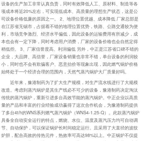
设备的生产加工非常认真负责，同时有效降低人工、原材料、制造等各
项成本将近20%左右，可实现低成本、高质量的理想生产状态，这是公
司设备价格低廉的原因之一。 2、地理位置优越、成本降低 厂家总部是
在江苏省无锡市，占据着不错的地理位置优势，铁路、公路交通较为便
利，市场竞争激烈、经济水平偏低，因此设备的运输费用有所减少，成
本也会有一定下降，同时考虑用户消费，厂家的设备价格也会自然定得
稍低些。 3、厂家信誉度高、利润偏低 另外，中正是江苏省口碑不错的
企业，大品牌、高信誉，厂家设备销量也非常不错，单台设备的利润较
小，同时也不会有欺骗客户、恶意抬价等现象出现，因此燃气锅炉价格
始终处于一个经济合理的范围内，天然气蒸汽锅炉大厂质量好吗。
近年来，豫港制药为了扩大生产规模，对生产流水线进行了大规模
改造。考虑到蒸汽锅炉是其生产线必不可少的设备，豫港制药决定淘汰
传统的蒸汽锅炉，重新引进多台高效节能的蒸汽锅炉。中正企业以高质
量的产品和丰富的行业经验成功赢得了这次合作机会，为豫港制药提供
了多台4t/h的WNS系列燃气蒸汽锅炉（WNS4-1.25-Q）。此款蒸汽锅炉
具备全自动安全运行的特点，燃烧、水位、温度及蒸汽压力均可自动调
节、自动保护，可以保证锅炉长时间稳定运行。且采用了大直径的波纹
炉胆，配合高效的传热元件，热效率可高达98%以上。中正锅炉不仅提