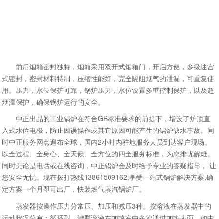
前后烟箱密封独特，烟箱采用双开式烟箱门，开启方便，多级迷宫
式密封，密封材料特制，压缩性能好，完全隔阻烟气的泄漏，可重复使
用。压力，水位保护可靠，锅炉压力，水位设置多重控制保护，以及超
烟温保护，确保锅炉运行的安全。
中正出品的工业锅炉在符合GB标准要求的前提下，增设了炉顶直
入式水位电极，防止因误操作或其它原因可能产生的锅炉缺水事故。同
时中正服务网点遍布全球，国内2小时内驻地服务人员到达客户现场。
以全过程、全身心、全天候、全方位的四全服务标准，为您排忧解难。
同时无论是电话或在线咨询，中正锅炉会及时给予专业的答疑指导， 让
您安全无忧。现在拨打热线13861509162,享受一站式锅炉解决方案,确
定方案一个月即可出厂，快装燃气蒸汽锅炉厂。
蒸发器按操作压力分常压、加压和减压3种。按溶液在蒸发器中的
运动状况分有：循环型。沸腾溶液在加热室中多次通过加热表面，如中