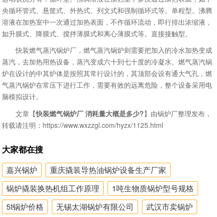
央循环管式、悬筐式、外热式、列文式和强制循环式等。单程型。沸腾
溶液在加热室中一次通过加热表面，不作循环流动，即行排出浓缩液，
如升膜式、降膜式、搅拌薄膜式和离心薄膜式等。直接接触型。
快装燃气蒸汽锅炉厂，燃气蒸汽锅炉则需要把加入的冷水加热变成
蒸汽，去加热用热设备，蒸汽变成六十到七十度的冷凝水。燃气蒸汽锅
炉在设计的中其炉体是按照其常行设计的，其顶部会设有通大气孔，燃
气蒸汽锅炉在常压下进行工作，需要有效的远离危险，整个设备采用电
脑模拟设计。
文章【
快装燃气锅炉厂 消耗量大概是多少?
】由锅炉厂整理发布，
转载请注明：https://www.wxzzgl.com/hyzx/1125.html
大家都在搜
嘉兴锅炉
重庆撬装导热油锅炉设备生产厂家
锅炉撬装换热机组工作原理
1吨生物质锅炉型号规格
5t锅炉价格
无锡太湖锅炉有限公司
武汉市卖锅炉