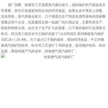
酒厂发酵、蒸馏等工艺需要蒸汽量比较大，搞好锅炉的节煤改造非
常重要，因为它直接影响到企业的经济效益。如果企业中再加上供暖、
洗浴用热，蒸汽用量会更大。口子酒是以生产国优名酒而著称的国家酿
酒重点骨干企业，也是建国后第一批建厂的白酒企业，主要经营生产、
制造和销售白酒。此次为了生产扩大的需要，口子酒在锅炉行业调查分
析后，经过再三敲定在中正锅炉采购了1台20吨SZL系列燃煤蒸汽锅炉
(SZL20-1.25-AⅡ)。为了减少口子酒的煤耗，增加经济效益，中正对燃
煤蒸汽锅炉的给风、给水等工艺进行了局部改进，提高锅炉给风、给水
温度，降低吨煤产汽的成本，快装燃气蒸汽锅炉厂。