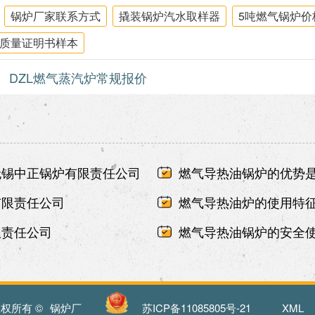
锅炉厂家联系方式
撬装锅炉汽水取样器
5吨燃气锅炉价
质量证明书样本
DZL燃气蒸汽炉常规报价
无锡中正锅炉有限责任公司
燃气导热油锅炉的优势是
有限责任公司
燃气导热油炉的使用特征
限责任公司
燃气导热油锅炉的安全使
权所有 ©
锅炉厂
苏ICP备11085805号-21
XML