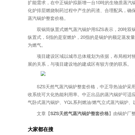
扩能需求，在中正锅炉拟新增一台10吨的生物质蒸汽
化炉排层燃烧制药过程中产生的药渣、合理配风，确保
蒸汽锅炉整套价格。
双锅筒纵置式燃气蒸汽锅炉用SZS表示，20吨双锅筒
纵置式，S指的是室燃炉，20指的是锅炉的额定蒸发量
为燃气。
项目建设区域以城市总体规划为依据，布局相对
展的关系，与项目建设地的建成区有较方便的联系。
SZS天然气蒸汽锅炉整套价格，中正导热油炉采
收系统可大化热能利用率。中正出品的蒸汽锅炉可适应
气卧式蒸汽锅炉、YQL系列燃油/燃气立式蒸汽锅炉、
文章【
SZS天然气蒸汽锅炉整套价格
】由锅炉厂整理发布
大家都在搜