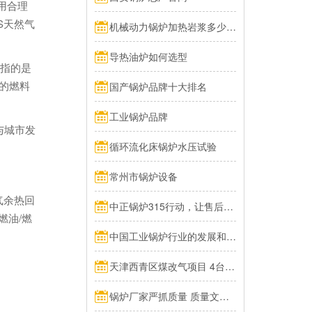
用合理
S天然气
机械动力锅炉加热岩浆多少热量
导热油炉如何选型
Z指的是
用的燃料
国产锅炉品牌十大排名
工业锅炉品牌
与城市发
循环流化床锅炉水压试验
常州市锅炉设备
气余热回
中正锅炉315行动，让售后服务成为品质保障的最后一公里
燃油/燃
中国工业锅炉行业的发展和挑战：走向可持续发展的新阶段
天津西青区煤改气项目 4台70MW中正燃气锅炉投入运行
锅炉厂家严抓质量 质量文化标语有奖征集