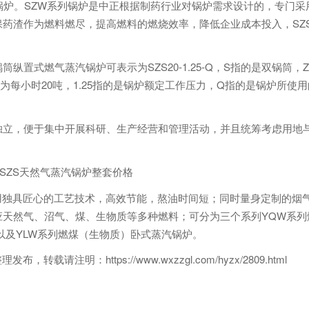
锅炉。SZW系列锅炉是中正根据制药行业对锅炉需求设计的，专门采
药渣作为燃料燃尽，提高燃料的燃烧效率，降低企业成本投入，SZ
纵置式燃气蒸汽锅炉可表示为SZS20-1.25-Q，S指的是双锅筒，
为每小时20吨，1.25指的是锅炉额定工作压力，Q指的是锅炉所使
独立，便于集中开展科研、生产经营和管理活动，并且统筹考虑用地
用独具匠心的工艺技术，高效节能，熬油时间短；同时量身定制的烟
天然气、沼气、煤、生物质等多种燃料；可分为三个系列YQW系列
以及YLW系列燃煤（生物质）卧式蒸汽锅炉。
，转载请注明：https://www.wxzzgl.com/hyzx/2809.html