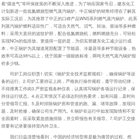
着“煤改气”等环保政策的不断深入推进，为了响应国家号召，建东化工
计划新进一批低氮燃烧型燃气蒸汽锅炉。中正锅炉的销售经理在了解其
实际工况后，为其推荐了中正的口碑产品WNS系列燃气蒸汽锅炉。此系
列蒸汽锅炉燃料适应性广，可适合天然气、沼气、轻油、柴油等多种燃
料；采用大直径的波纹炉胆，配合低氮燃烧机，燃料燃烧充分，可轻松
实现NOx的低排放。更值得一提的是，为切实替建东化工减少运行成
本，中正锅炉为其烟道尾部配置了节能器、冷凝器等多种节能设备，热
效率可高达98%以上，优于国家一级能效标准，两吨天然气蒸汽锅炉报
价多少钱。
司炉工岗位职责1.切实《锅炉安全技术监察规程》，确保锅炉等设
备的运行。2.司炉工要持证上岗，严格执行操作规程，遵守劳动纪律，
不得擅离工作岗3.严密监视各种仪表，认真填写锅炉各项运行记录，保
持佳运行状态。4.在正常情况下必须达到供热要求，如有问题，及时向
分管领导汇报。5.及时排除锅炉房和管道的跑、漏、堵等故障，发现问
题，及时抢修，确保公司生产用汽。6.锅炉在运行中如发现险情和不安
全因素时，应采取紧急措施排除，并立即报告有关领导。7.司炉工交接
班要有记录要保持室内外卫生。
我们日益清楚地看到，中国的经济转型将是极为痛苦的过程。然