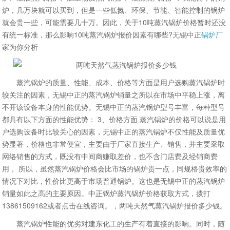
炉，几万块就可以买到，但是一些低氮、环保、节能、智能控制的锅炉
就会贵一些，可能需要几十万。因此，关于10吨蒸汽锅炉价格暂时还没
有统一标准，那么影响10吨蒸汽锅炉报价因素有哪些?无锡中正
锅炉厂
家为你分析
蒸汽锅炉的质量、性能、成本、价格等方面是用户选购蒸汽锅炉时
较关注的因素，无锡中正的蒸汽锅炉销量之所以在市场中平稳上涨，离
不开该设备本身的性能优势。无锡中正的蒸汽锅炉型号丰富，每种型号
都具有以下方面的性能优势： 3、价格方面 蒸汽锅炉的价格可以说是用
户选购设备时比较关心的因素，无锡中正的蒸汽锅炉不仅性能及质量优
势显著，价格也非常便宜，主要由于厂家直接生产、销售，并主要采取
网络销售的方式，既没有中间商赚取差价，也不含门店费及经销商费
用， 所以，虽然蒸汽锅炉价格会比市场的锅炉贵一点，同规格贵效率的
情况下对比，性价比更高于市场普通锅炉。这也是无锡中正的蒸汽锅炉
销量如此之高的主要原因。中正锅炉蒸汽锅炉价格获取方式，拨打
13861509162或者点击在线咨询。，两吨天然气蒸汽锅炉报价多少钱。
蒸汽锅炉性能的优劣对建东化工的生产有着直接的影响。同时，随