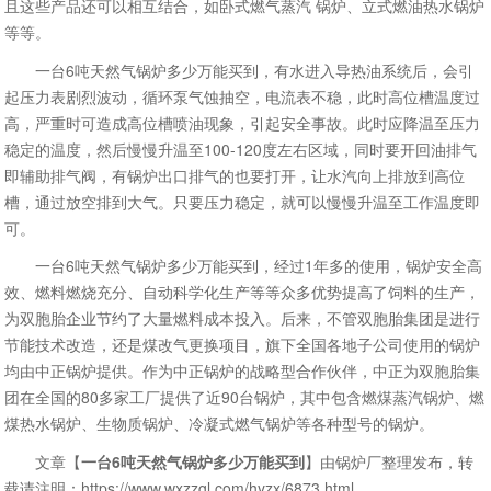
且这些产品还可以相互结合，如卧式燃气蒸汽 锅炉、立式燃油热水锅炉
等等。
一台6吨天然气锅炉多少万能买到，有水进入导热油系统后，会引
起压力表剧烈波动，循环泵气蚀抽空，电流表不稳，此时高位槽温度过
高，严重时可造成高位槽喷油现象，引起安全事故。此时应降温至压力
稳定的温度，然后慢慢升温至100-120度左右区域，同时要开回油排气
即辅助排气阀，有锅炉出口排气的也要打开，让水汽向上排放到高位
槽，通过放空排到大气。只要压力稳定，就可以慢慢升温至工作温度即
可。
一台6吨天然气锅炉多少万能买到，经过1年多的使用，锅炉安全高
效、燃料燃烧充分、自动科学化生产等等众多优势提高了饲料的生产，
为双胞胎企业节约了大量燃料成本投入。后来，不管双胞胎集团是进行
节能技术改造，还是煤改气更换项目，旗下全国各地子公司使用的锅炉
均由中正锅炉提供。作为中正锅炉的战略型合作伙伴，中正为双胞胎集
团在全国的80多家工厂提供了近90台锅炉，其中包含燃煤蒸汽锅炉、燃
煤热水锅炉、生物质锅炉、冷凝式燃气锅炉等各种型号的锅炉。
文章【
一台6吨天然气锅炉多少万能买到
】由锅炉厂整理发布，转
载请注明：https://www.wxzzgl.com/hyzx/6873.html