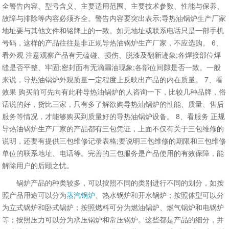
全警告内容、型号含义、主要适用范围、主要技术参数、性能与保养、
故障与排除等内容必须齐全。警告内容要突出表示;导热油锅炉生产厂家
地址要与其他文件和铭牌上的一致。如无地址或联系电话只是一部手机
号码，这样的产品往往是非正规导热油锅炉生产厂家，不应选购。 6、
看外观 注意观察产品有无磕碰、损伤、脱漆及翻新迹象;各焊接部位焊
缝是否平整、牢固;密封面有无滴漏油现象;各部位间隙是否一致。一般
来说，导热油锅炉外观质量一定程度上反映出产品的内在质量。 7、看
效果 购买前可先向有此种导热油锅炉的人咨询一下，比较几种品牌，俗
话说的好，货比三家，只有多了解欲购导热油锅炉的性能、质量、售后
服务等情况，才能够购买到质量好的导热油锅炉设备。 8、看服务 正规
导热油锅炉生产厂家的产品都有三包凭证，上面不仅有关于三包维修的
说明，还要有提供三包维修记录表格;要说明三包维修的期限和三包维修
单位的联系地址、电话等。完善的三包服务是产品使用的有效保障，能
解除用户的后顾之忧。
锅炉产品的种类较多，可以按照不同的类别进行不同的划分，如按
照产品用途可以分为
蒸汽锅炉
、热水锅炉和开水锅炉；按照体型可以分
为立式锅炉和卧式锅炉；按照燃料可分为燃油锅炉、燃气锅炉和电锅炉
等；按照压力可以分为承压锅炉和常压锅炉。这些都是产品的细分，并