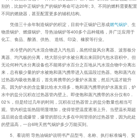
别的，比如中正锅炉生产的锅炉寿命可达20年; 3、不同的燃料需要配置
不同的燃烧器，甚至配置更多的辅机结构。
凭借三十余年制造锅炉的积淀，目前中正锅炉已形成
燃气锅炉
、生
物质锅炉、燃煤锅炉、导热油锅炉等400多个品种规格，并广泛应用于
化工、食品、酿酒、供热、 造纸、印染、橡胶等行业。
水冷壁内的汽水混合物进入汽包后，虽然经旋风分离器、波形板分
离器、均汽板的分离，绝大部分炉水被分离出来回到汽包水容积中。但
无论何种汽水分离设备也不能将炉水百分之百地从汽水混合物中分离出
来，总有极少量的炉水被炮和蒸汽携带进入低温段过热器。饱和蒸汽在
过热器内吸收热量后，首先将携带的少量炉水蒸发，然后汽温才能升
高。因为炉水的含盐量比给水大得多，饱和蒸汽携带的炉水蒸发后，炉
水中的盐分沉积在过热器管内壁上。即使饱和蒸汽携带的水分仅有0．
02％，但是经过几年的时间，沉积在过热器管上的盐分数量也相当可
观。管内积盐垢热阻明显增加，使得管壁温度逐渐上升。当壁温长期超
温后就会造成爆管，爆管的部位大多在中间管排的过热器管，因为此处
的壁温高，一台6吨天然气锅炉多少万能买到。
5、看说明 导热油锅炉说明书产品型号、名称、执行标准编号、安