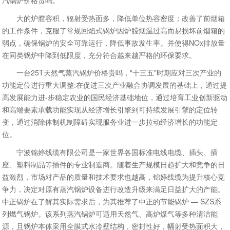
汽锅炉价格贵吗。
大的炉膛容积，辐射受热面多，降低单位热容密度；改善了前烟箱
的工作条件，克服了常规回焰式锅炉因炉膛烟温过高而易损坏前烟箱的
弱点，确保锅炉的安全可靠运行，降低事故发生率。并使得NOx排放量
在同类锅炉中降到低限度，充分符合越来越严格的环保要求。
一台25T天然气蒸汽锅炉价格贵吗，"十三五"时期应对三次产业的
功能定位进行重大调整:在促进三次产业融合协调发展的基础上，通过提
高发展能力进-步稳定农业的国民经济基础地位，通过培育工业创新驱动
和高端要素承载功能实现从经济增长引擎到可持续发展引擎的定位转
变，通过消除体制机制障碍实现服务业进一步拉动经济增长的功能定
位。
宁波锦婷线缆有限公司是一家世界各国标准电线电缆、插头、插
座、塑料制品等插件的专业制造商。随着生产规模日趋扩大和竞争的日
益激烈，市场对产品的质量和技术要求也越高，锦婷线缆为提升核心竞
争力，决定对原有蒸汽锅炉设备进行改造升级来满足日益扩大的产能。
中正锅炉在了解其实际需求后，为其推荐了中正的节能锅炉 — SZS系
列燃气锅炉。该系列蒸汽锅炉可适用天然气、高炉煤气等多种清洁能
源，且锅炉本体采用全膜式水冷壁结构，密封性好，幅射受热面积大，