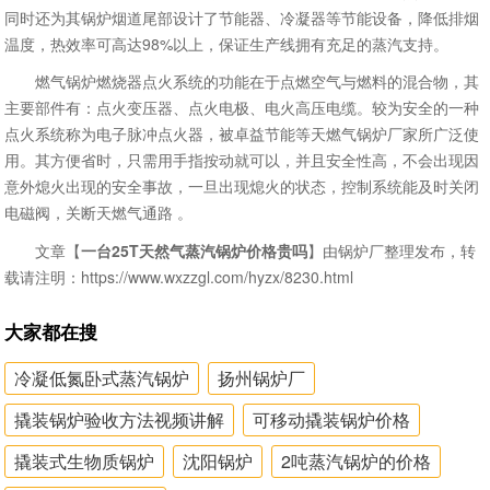
同时还为其锅炉烟道尾部设计了节能器、冷凝器等节能设备，降低排烟
温度，热效率可高达98%以上，保证生产线拥有充足的蒸汽支持。
燃气锅炉燃烧器点火系统的功能在于点燃空气与燃料的混合物，其
主要部件有：点火变压器、点火电极、电火高压电缆。较为安全的一种
点火系统称为电子脉冲点火器，被卓益节能等天燃气锅炉厂家所广泛使
用。其方便省时，只需用手指按动就可以，并且安全性高，不会出现因
意外熄火出现的安全事故，一旦出现熄火的状态，控制系统能及时关闭
电磁阀，关断天燃气通路 。
文章【
一台25T天然气蒸汽锅炉价格贵吗
】由锅炉厂整理发布，转
载请注明：https://www.wxzzgl.com/hyzx/8230.html
大家都在搜
冷凝低氮卧式蒸汽锅炉
扬州锅炉厂
撬装锅炉验收方法视频讲解
可移动撬装锅炉价格
撬装式生物质锅炉
沈阳锅炉
2吨蒸汽锅炉的价格