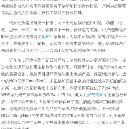
与全国各地的知名酒店宾馆签署了锅炉项目的合作协议，共同为旅客营
造高品质的入住体验，收获了良好的行业口碑。
锅炉的价格没有统一标准，同一个吨位锅炉使用用途、功能、结
构、型号、环保、压力、辅机等不一样，价格也有差异。用户选购锅炉
时应提供详细需求咨询
锅炉厂
家报价，无锡中正锅炉厂家专注锅炉三十
余年，在锅炉生产、销售、安装方面拥有丰富的经验，关于影响锅炉价
格因素都可以咨询他们，一台25T天然气蒸汽锅炉价格贵吗。
近年来，环境污染问题日益严峻，涪陵榨菜决定更新原有设备，促
进榨菜资源开发利用由粗放型向集约型、环保型转变。锅炉作为其生产
线的重要设备，也急需引进环保性能更出色的产品，保证锅炉烟气排放
中的NOx低于30mg/Nm3。中正锅炉凭借丰富的行业经验与系统的解决
方案，在激烈的竞标角逐中脱颖而出，为涪陵榨菜提供了2台4t/h的
WNS系列燃气蒸汽锅炉(WNS4-1.25-Q)。此系列
燃气锅炉
采用全波纹炉
胆，增强了烟气扰动;大容量的炉体保证了充足的蒸汽储藏空间和受热
面，令锅炉能高效率产生高品质的蒸汽;结合低氮燃烧机，轻松实现
NOx≤30mg/Nm3的要求;锅炉烟道尾部加设冷凝器与节能器，利用锅炉
尾部排除烟气中的余热，使热效率提高到98%以上，一台25T天然气蒸