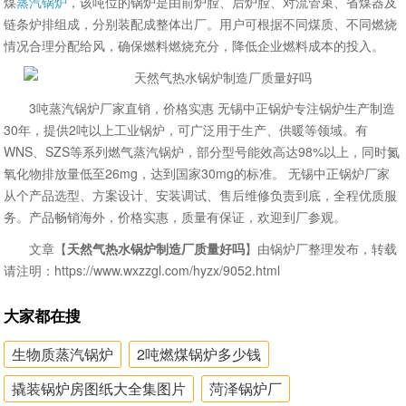
煤
蒸汽锅炉
，该吨位的锅炉是由前炉膛、后炉膛、对流管束、省煤器及
链条炉排组成，分别装配成整体出厂。用户可根据不同煤质、不同燃烧
情况合理分配给风，确保燃料燃烧充分，降低企业燃料成本的投入。
3吨蒸汽锅炉厂家直销，价格实惠 无锡中正锅炉专注锅炉生产制造
30年，提供2吨以上工业锅炉，可广泛用于生产、供暖等领域。有
WNS、SZS等系列燃气蒸汽锅炉，部分型号能效高达98%以上，同时氮
氧化物排放量低至26mg，达到国家30mg的标准。 无锡中正锅炉厂家
从个产品选型、方案设计、安装调试、售后维修负责到底，全程优质服
务。产品畅销海外，价格实惠，质量有保证，欢迎到厂参观。
文章【
天然气热水锅炉制造厂质量好吗
】由锅炉厂整理发布，转载
请注明：https://www.wxzzgl.com/hyzx/9052.html
大家都在搜
生物质蒸汽锅炉
2吨燃煤锅炉多少钱
撬装锅炉房图纸大全集图片
菏泽锅炉厂