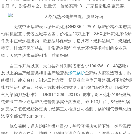
誉好; 2、设备型号全、质量优、价格实惠; 3、厂家售后服务更完善。
无锡中正锅炉表示循环流化床SHX35-1.25-AⅡ锅炉价格不考虑其
他辅机配置，安装区域等因素，价格是20万上下，SHX循环流化床锅炉
作为中正锅炉推出的一款新型环保锅炉，它具有：燃料适用广、燃烧效
率高、排放环保等特点，非常适合那些当地对环境要求苛刻的企业选
购，天然气热水锅炉制造厂质量好吗。
自工作开展以来，太白县严格对照省市要求100KW（0.143蒸吨）
及以上的生产经营类和非生产经营类
燃气锅炉
全部纳入拟改造范围，系
统摸排、建立台账，制定工作方案，督促业主单位开展监测,对不能达标
排放的进行改造。经第三方检测公司检测，8台燃气锅炉达到《锅炉大
气污染物排放标准》（DB61/1226—2018）要求，对不达标的8台燃气
锅炉业主单位逐锅炉跟进督促落实低氮改造。截止10月底，8台燃气锅
炉完成了低氮燃烧器更换，经第三方检测公司检测，锅炉烟气氮氧化物
浓度全部低于50mg/m³。
低负荷时，送入炉膛的燃料量少，炉膛容积热负荷下降，炉膛温度
较低，燃烧不稳定，炉膛出口的烟气温度容易波动，而汽温不论负荷大