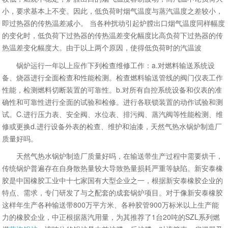
小，要求基本上不变。因此，低负荷时烟气温度与蒸汽温度之差较小，
即过热器的传热温差减小。 当各种扰动引起炉膛出口烟气温度同样幅度
的变化时，低负荷下过热器的传热温差变化幅度比高负荷下过热器的传
热温差变化幅度大。由于以上两个原因，使得低负荷时的汽温波
锅炉运行一年以上应作下列检查维修工作：a.对燃料输送系统设
备、烧器进行全面检查和性能检测。检查燃料输送管线的阀门仪表工作
性能，检测燃料切断装置的可靠性。b.对所有自控系统设备和仪表的准
确性和可靠性进行全面的试验和检修。进行各联锁装置的动作试验和测
试。C.进行压力表、安全阀、水位表、排污阀、蒸汽阀等性能检测、维
修或更换d.进行设备外表的检查、维护和油漆，天然气热水锅炉制造厂
质量好吗。
天然气热水锅炉制造厂质量好吗，在输送带生产过程中需要烘干，
传统锅炉普遍存在自身散热量较大导致热量损耗严重等缺陷。新安泰橡
胶是中国橡胶工业中十七家国有大型企业之一，根据新安泰橡胶企业的
特点、需求，专门研发了与之配套的成套锅炉项目。对于像新安泰橡胶
这样年生产各种输送带800万平方米、各种胶管900万标米以上生产能
力的橡胶企业，中正根据蒸汽用量，为其推荐了1台20吨的SZL系列燃