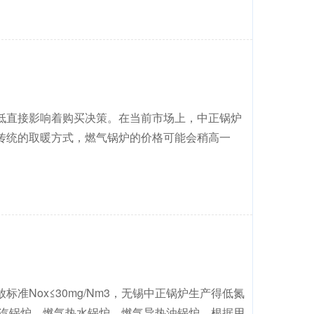
低直接影响着购买决策。在当前市场上，中正锅炉
传统的取暖方式，燃气锅炉的价格可能会稍高一
Nox≤30mg/Nm3，无锡中正锅炉生产得低氮
气蒸汽锅炉、燃气热水锅炉、燃气导热油锅炉。根据用