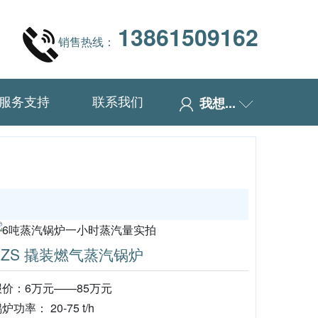
13861509162
销售热线：
服务支持
联系我们
我想...
SZS 撬装燃气蒸汽锅炉
报价：6万元——85万元
炉功率： 20-75 t/h