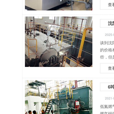
查
沈
2025-
谈到沈
的价格
些，但
查
6
2021-
低氮燃
燃气锅