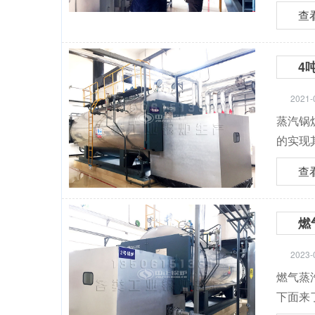
查
4
2021-
蒸汽锅
的实现其
查
燃
2023-
燃气蒸
下面来