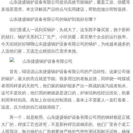
山东捷盛锅炉设备有限公司提供高效节能锅炉，覆盖工业、供暖等
多场景需求。本文详解其产品特点与实用建议，帮助您做出明智选择。
山东捷盛锅炉设备有限公司的锅炉到底好在哪？
咱们普通人一说到买锅炉，头就大了。这东西不像买菜，挑个新鲜
的就行。锅炉关系到工厂生产、小区供暖，甚至整个企业的运行效率。
今天咱就好好聊聊山东捷盛锅炉设备有限公司的锅炉，为啥越来越多的
人选他们家，又该怎么根据自己需求来挑。
首先，得说说山东捷盛锅炉设备有限公司的产品特性。这家公司做
的锅炉，最大的亮点就是节能。很多用过的老板反馈，同样烧一吨煤或
者用同样多的天然气，他们家的锅炉能多产出一两成的蒸汽或者热水。
这可不是吹的，他们用的燃烧器是进口的，炉体结构也经过优化，热量
利用率特别高。再加上自动化控制系统，基本上不需要人一直盯着看，
温度、压力啥的自己就能调稳了。
再一个，就是耐用。山东捷盛锅炉设备有限公司用的钢材都是正规
大厂的，焊接工艺也讲究，不是那种焊完就糊弄的。他们厂里有个老工
人跟我说，每台锅炉出厂前都要做严格的气密性测试和耐压试验，确保