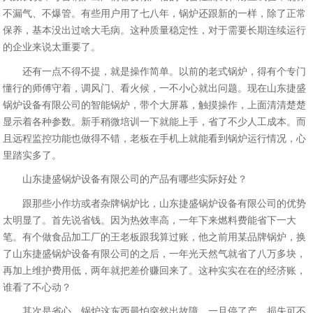
不漏气、不爆管。有些用户用了七八年，锅炉还跟新的一样，除了正常
保养，基本没出过啥大毛病。这种质量稳定性，对于需要长期连续运行
的企业来说太重要了。
还有一点不得不提，就是操作简单。以前的老式锅炉，得有个专门
懂行的师傅守着，调风门、看火候，一不小心就出问题。现在山东捷盛
锅炉设备有限公司的智能锅炉，带个大屏幕，触摸操作，上面清清楚楚
显示着各种参数。新手稍微培训一下就能上手，省了不少人工成本。而
且远程监控功能也做得不错，老板在手机上就能看到锅炉运行情况，心
里踏实多了。
山东捷盛锅炉设备有限公司的产品有哪些实际好处？
跟那些小作坊或者杂牌锅炉比，山东捷盛锅炉设备有限公司的优势
太明显了。首先说省钱。因为热效率高，一年下来燃料费能省下一大
笔。有个做食品加工厂的王老板跟我算过账，他之前用某品牌锅炉，换
了山东捷盛锅炉设备有限公司的之后，一年光天然气就省了八万多块，
再加上维护费用低，两年就把差价赚回来了。这种实实在在的经济账，
谁看了不心动？
其次是省心。锅炉这东西最怕突然出故障，一旦停了产，损失可不