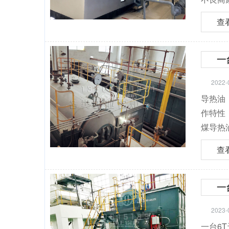
查
一
2022-
导热油
作特性
煤导热
查
一
2023-
一台6