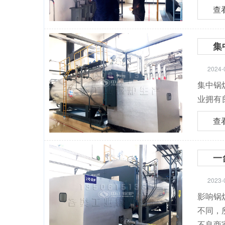
查
集
2024-
集中锅
业拥有
查
一
2023-
影响锅
不同，
不良商