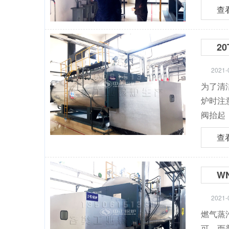
查
2
2021-
为了清
炉时注
阀抬起
查
W
2021-
燃气蒸
可，而