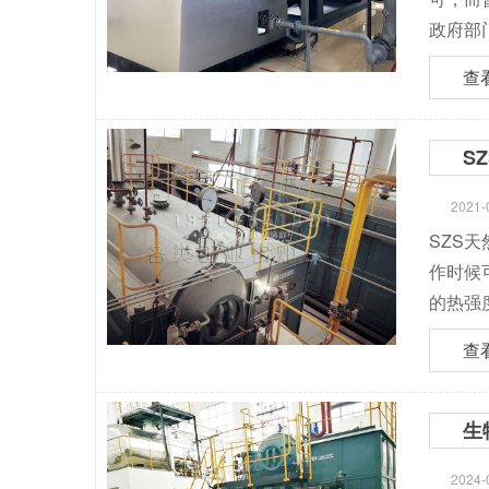
政府部
查
S
2021-
SZS
作时候
的热强
查
生
2024-