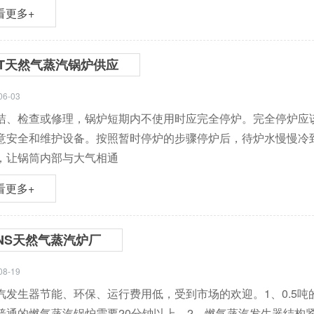
看更多+
0T天然气蒸汽锅炉供应
06-03
洁、检查或修理，锅炉短期内不使用时应完全停炉。完全停炉应该
意安全和维护设备。按照暂时停炉的步骤停炉后，待炉水慢慢冷
，让锅筒内部与大气相通
看更多+
NS天然气蒸汽炉厂
08-19
汽发生器节能、环保、运行费用低，受到市场的欢迎。1、0.5吨
普通的燃气蒸汽锅炉需要20分钟以上。2、燃气蒸汽发生器结构