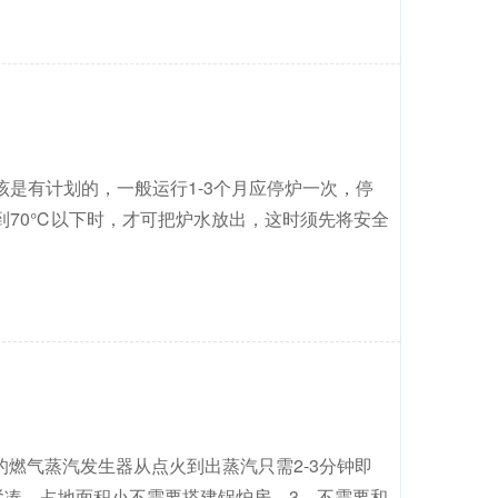
是有计划的，一般运行1-3个月应停炉一次，停
到70℃以下时，才可把炉水放出，这时须先将安全
的燃气蒸汽发生器从点火到出蒸汽只需2-3分钟即
紧凑，占地面积小不需要搭建锅炉房。3、不需要和