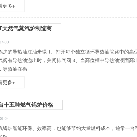
看更多+
0T天然气蒸汽炉制造商
07-30
锅炉的导热油注油步骤 1、打开每个独立循环导热油管路中的高
气阀有导热油溢出时，关闭排气阀 3、当高位槽中导热油液面高
，导热油在循
看更多+
台十五吨燃气锅炉价格
06-04
汽锅炉智能环保、效率高，也能够节约大量燃料成本，通常一台
了解。