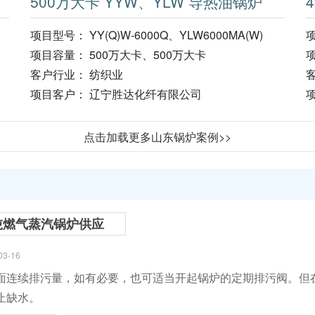
500万大卡 YYW、YLW 导热油锅炉
项目型号： YY(Q)W-6000Q、YLW6000MA(W)
项
项目容量： 500万大卡、500万大卡
客户行业： 纺织业
项目客户： 辽宁胜达化纤有限公司
点击加载更多山东锅炉案例>>
吨燃气蒸汽锅炉供应
03-16
面连续排污量，如有必要，也可适当开起锅炉的定期排污阀。但
止缺水。