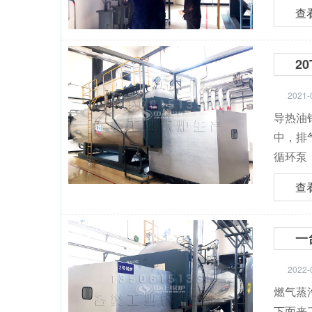
查
2
2021-
导热油
中，排
循环泵
查
一
2022-
燃气蒸
下面来