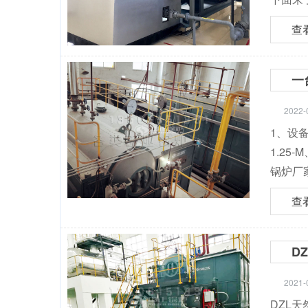
查
一
2022-
1、设备
1.25
锅炉厂
查
D
2021-
DZL