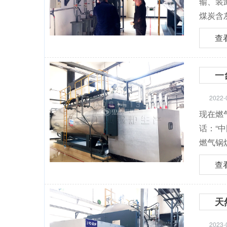
输、装
煤炭含灰
查
一
2022-
现在燃
话：“
燃气锅
查
天
2023-