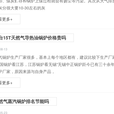
卸、煤炭贮存和锅炉上煤过程就会有扬尘等污染。其次从大气排
分很大要10-30左右的灰
看更多+
台15T天然气导热油锅炉价格贵吗
08-13
气锅炉生产厂家很多，基本上每个地区都有，建议比较下生产厂
中国锅炉看江苏，江苏锅炉看无锡”无锡中正锅炉距今已有三十余
炉厂家，原因来源与自身产品，
看更多+
然气蒸汽锅炉排名节能吗
05-23