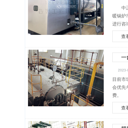
中正锅
暖锅炉
进行咨
查
一
2023-
目前市
会优先
费。
查