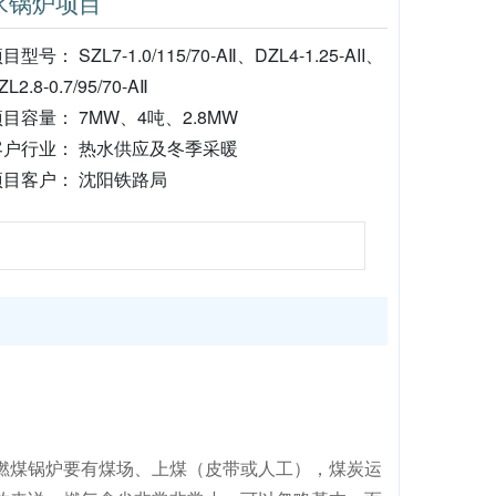
水锅炉项目
目型号： SZL7-1.0/115/70-AⅡ、DZL4-1.25-AII、
ZL2.8-0.7/95/70-AⅡ
目容量： 7MW、4吨、2.8MW
客户行业： 热水供应及冬季采暖
项目客户： 沈阳铁路局
燃煤锅炉要有煤场、上煤（皮带或人工），煤炭运