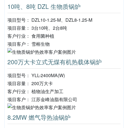
10吨、8吨 DZL 生物质锅炉
项目型号： DZL10-1.25-M、DZL8-1.25-M
项目容量： 3台10吨、2台8吨
客户行业： 食用菌种植
项目客户： 雪榕生物
200万大卡立式无煤有机热载体锅炉
项目型号： YLL-2400MA(W)
项目容量： 200万大卡
客户行业： 植物油生产加工
项目客户： 江苏金峰油脂有限公司
8.2MW 燃气导热油锅炉