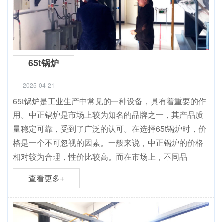
65t锅炉
2025-04-21
65t锅炉是工业生产中常见的一种设备，具有着重要的作
用。中正锅炉是市场上较为知名的品牌之一，其产品质
量稳定可靠，受到了广泛的认可。在选择65t锅炉时，价
格是一个不可忽视的因素。一般来说，中正锅炉的价格
相对较为合理，性价比较高。而在市场上，不同品
查看更多+