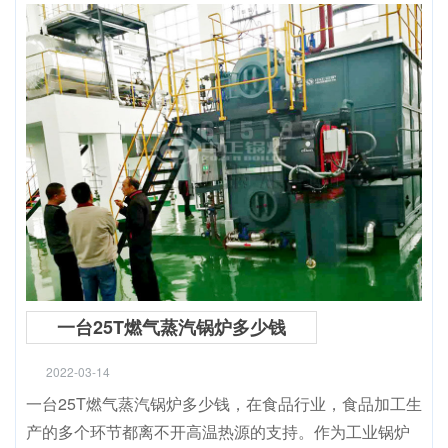
一台25T燃气蒸汽锅炉多少钱
2022-03-14
一台25T燃气蒸汽锅炉多少钱，在食品行业，食品加工生
产的多个环节都离不开高温热源的支持。作为工业锅炉