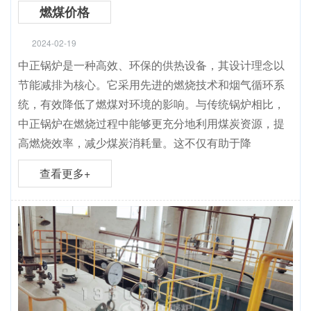
燃煤价格
2024-02-19
中正锅炉是一种高效、环保的供热设备，其设计理念以
节能减排为核心。它采用先进的燃烧技术和烟气循环系
统，有效降低了燃煤对环境的影响。与传统锅炉相比，
中正锅炉在燃烧过程中能够更充分地利用煤炭资源，提
高燃烧效率，减少煤炭消耗量。这不仅有助于降
查看更多+