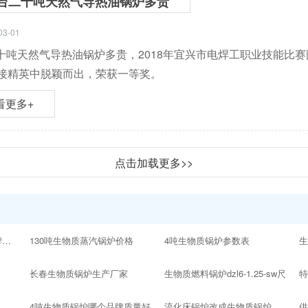
台二十吨天然气导热油锅炉多贵
03-01
十吨天然气导热油锅炉多贵，2018年宜兴市电焊工职业技能比
焊接精英中脱颖而出，荣获一等奖。
看更多+
点击加载更多>>
10吨以内的生物质锅炉品牌十大排名
130吨生物质蒸汽锅炉价格
4吨生物质锅炉参数表
生
长春生物质锅炉生产厂家
生物质燃料锅炉dzl6-1.25-sw尺
4吨生物质锅炉哪个品牌质量好
流化床锅炉改成生物质锅炉