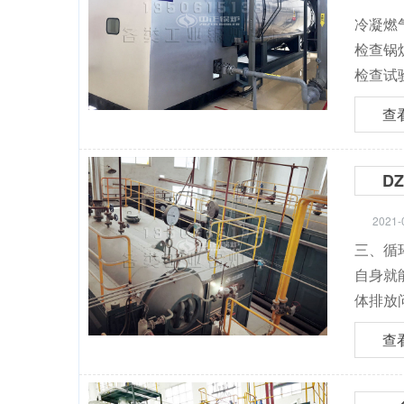
冷凝燃气
检查锅炉
检查试
查
D
2021-
三、循
自身就
体排放
查