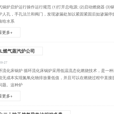
锅炉启炉运行操作运行规范 (1)打开总电源; (2)启动燃烧器 (3
人孔，手孔法兰和阀门，发现渗漏处加以紧固紧固后如渗漏停炉检修; 
验给水系
看更多+
ZL燃气蒸汽炉公司
09-27
环流化床锅炉 循环流化床锅炉采用低温流态化燃烧技术，是一
能无成本实现氮氧化物排放量低值，并且可以在燃烧过程中直接脱
问题。这种炉
看更多+