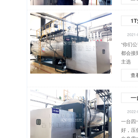
1
2021-
“你们
都会接
主选
查
一
2022-
一台四
好，压