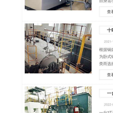
自身需
查
十
2021-
根据锅
为卧式
类而选
查
一
2022-
一台2