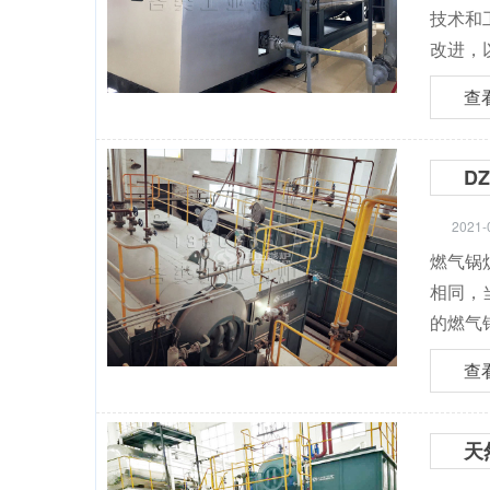
技术和
改进，
查
D
2021-
燃气锅
相同，
的燃气
查
天