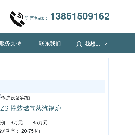
13861509162
销售热线：
服务支持
联系我们
我想...
SZS 撬装燃气蒸汽锅炉
报价：6万元——85万元
炉功率： 20-75 t/h