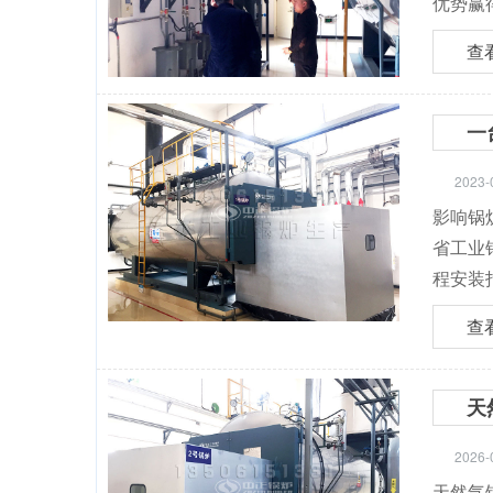
优势赢
查
一
2023-
影响锅
省工业
程安装
查
天
2026-
天然气