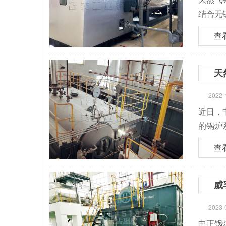
结合无
查
天
2022-
近日，
的锅炉
查
威
2023-
中正锅